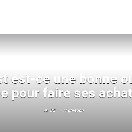
st est-ce une bonne 
ée pour faire ses achat
85
High-tech