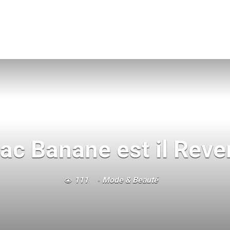
c Banane est il Reve
111
Mode & Beauté