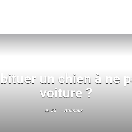
ituer un chien à ne p
voiture ?
56
Animaux